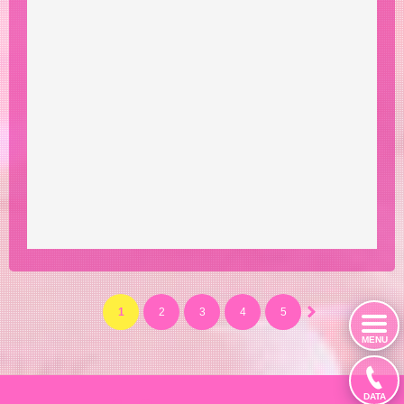
1
2
3
4
5
6
7
8
MENU
DATA