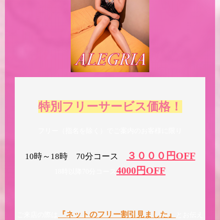
特別フリーサービス価格！
フリー（指名を除く）でご案内のお客様に限り
３０００円OFF
10時～18時 70分コース
4000円OFF
18時以降70分コース
『ネットのフリー割引見ました』
ご来店の際は
とお伝え